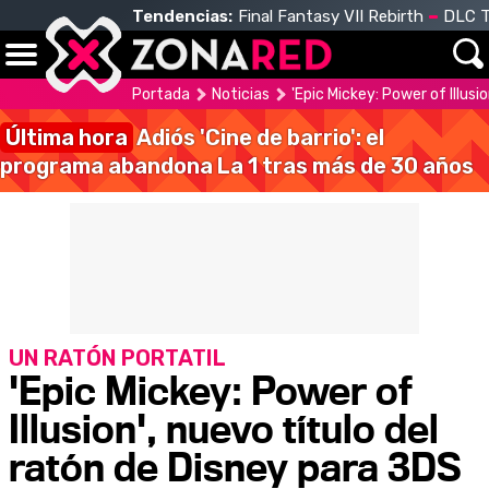
Tendencias:
Final Fantasy VII Rebirth
DLC T
Portada
Noticias
'Epic Mickey: Power of Illusi
Última hora
Adiós 'Cine de barrio': el
programa abandona La 1 tras más de 30 años
UN RATÓN PORTATIL
'Epic Mickey: Power of
Illusion', nuevo título del
ratón de Disney para 3DS