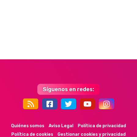
Síguenos en redes:
44k
9k
35k
352
Quiénes somos
Aviso Legal
Política de privacidad
Política de cookies
Gestionar cookies y privacidad