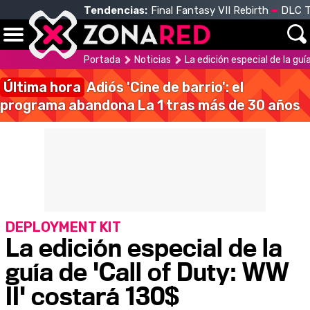
Tendencias:
Final Fantasy VII Rebirth
DLC T
Portada
Noticias
La edición especial de la guí
Última hora
Adiós 'Cine de barrio': el
programa abandona La 1 tras más de 30 años
DEPLOYMENT KIT
La edición especial de la
guía de 'Call of Duty: WW
II' costará 130$