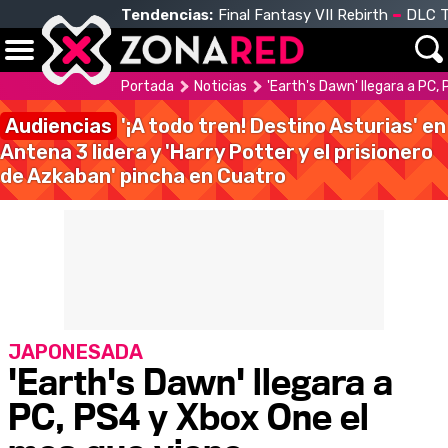
Tendencias:
Final Fantasy VII Rebirth
DLC T
Portada
Noticias
'Earth's Dawn' llegara a PC,
Audiencias
'¡A todo tren! Destino Asturias' en
Antena 3 lidera y 'Harry Potter y el prisionero
de Azkaban' pincha en Cuatro
JAPONESADA
'Earth's Dawn' llegara a
PC, PS4 y Xbox One el