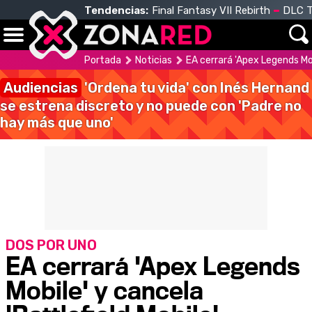
Tendencias:
Final Fantasy VII Rebirth
DLC T
Portada
Noticias
EA cerrará 'Apex Legends Mob
Audiencias
'Ordena tu vida' con Inés Hernand
se estrena discreto y no puede con 'Padre no
hay más que uno'
DOS POR UNO
EA cerrará 'Apex Legends
Mobile' y cancela