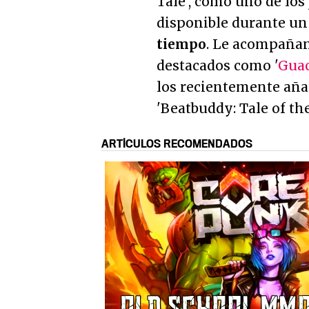
Tale', como uno de los
disponible durante un 
tiempo
. Le acompañan
destacados como '
Guac
los recientemente aña
'Beatbuddy: Tale of th
ARTÍCULOS RECOMENDADOS