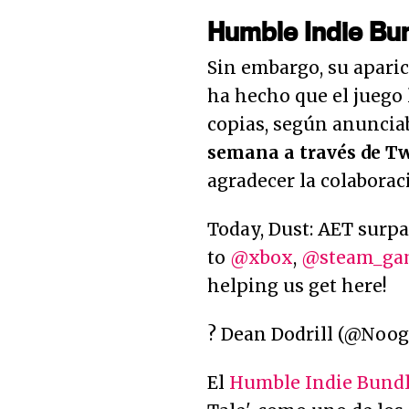
Humble Indie Bun
Sin embargo, su apari
ha hecho que el juego 
copias, según anuncia
semana a través de Tw
agradecer la colabora
Today, Dust: AET surp
to
@xbox
,
@steam_ga
helping us get here!
? Dean Dodrill (@Noo
El
Humble Indie Bundl