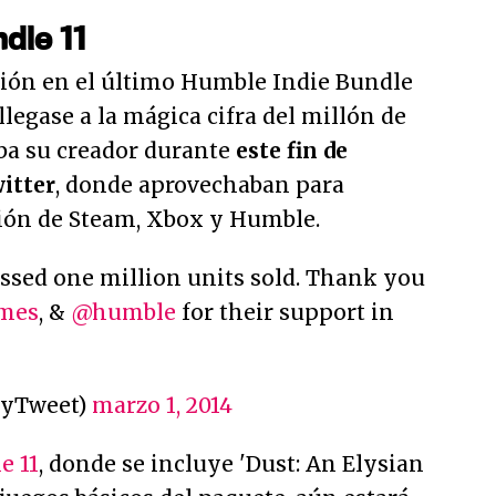
dle 11
ción en el último Humble Indie Bundle
llegase a la mágica cifra del millón de
ba su creador durante
este fin de
itter
, donde aprovechaban para
ción de Steam, Xbox y Humble.
assed one million units sold. Thank you
mes
, &
@humble
for their support in
gyTweet)
marzo 1, 2014
e 11
, donde se incluye 'Dust: An Elysian