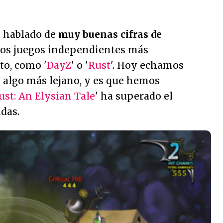
 hablado de
muy buenas cifras de
los juegos independientes más
o, como '
DayZ
' o '
Rust
'. Hoy echamos
lo algo más lejano, y es que hemos
ust: An Elysian Tale
' ha superado el
das.