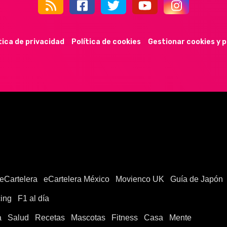
44k
9k
35k
352
tica de privacidad
Política de cookies
Gestionar cookies y 
eCartelera
eCartelera México
Movienco UK
Guía de Japón
ing
F1 al día
a
Salud
Recetas
Mascotas
Fitness
Casa
Mente