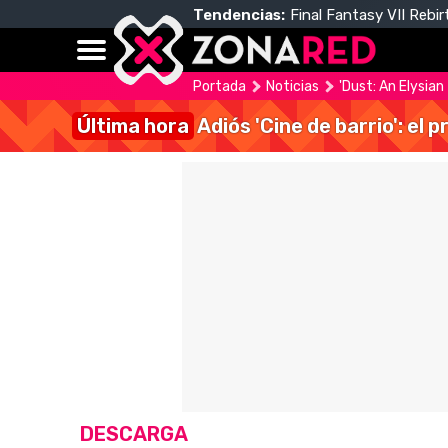
Tendencias:
Final Fantasy VII Rebir
Portada
Noticias
'Dust: An Elysian
Última hora
Adiós 'Cine de barrio': el
DESCARGA