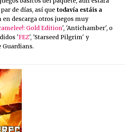
 juegos básicos del paquete, aún estará
par de días, así que
todavía estáis a
 en descarga otros juegos muy
amelee!: Gold Edition
', 'Antichamber', o
didos '
FEZ
', 'Starseed Pilgrim' y
e Guardians.