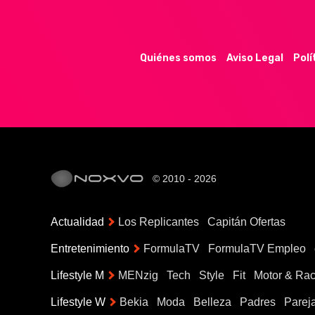
Quiénes somos
Aviso Legal
Polí
© 2010 - 2026
Actualidad
Los Replicantes
Capitán Ofertas
Entretenimiento
FormulaTV
FormulaTV Empleo
Lifestyle M
MENzig
Tech
Style
Fit
Motor & Rac
Lifestyle W
Bekia
Moda
Belleza
Padres
Parej