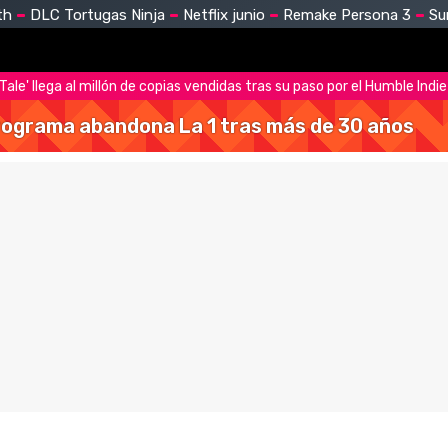
th
DLC Tortugas Ninja
Netflix junio
Remake Persona 3
Su
 Tale' llega al millón de copias vendidas tras su paso por el Humble Indie
 programa abandona La 1 tras más de 30 años