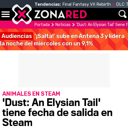
Tendencias:
Final Fantasy VII Rebirth
DLC T
Portada
Noticias
'Dust: An Elysian Tail' tien
Audiencias
'¡Salta!' sube en Antena 3 y lidera
la noche del miércoles con un 9,1%
ANIMALES EN STEAM
'Dust: An Elysian Tail'
tiene fecha de salida en
Steam