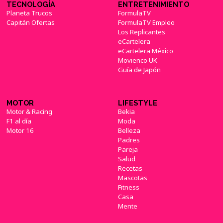
TECNOLOGÍA
ENTRETENIMIENTO
Planeta Trucos
FormulaTV
Capitán Ofertas
FormulaTV Empleo
Los Replicantes
eCartelera
eCartelera México
Movienco UK
Guía de Japón
MOTOR
LIFESTYLE
Motor & Racing
Bekia
F1 al día
Moda
Motor 16
Belleza
Padres
Pareja
Salud
Recetas
Mascotas
Fitness
Casa
Mente