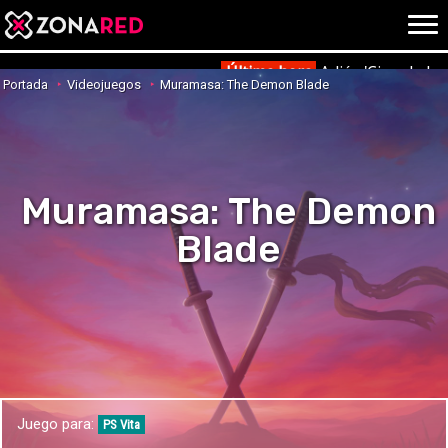
{literal}
{/literal}
Conec
Última hora
Adiós 'Cine de ba
Portada
Videojuegos
Muramasa: The Demon Blade
JUEGOS
HOME
Muramasa: The Demon
NOTICIAS
ANÁLISIS
Blade
OPINIÓN
AVANCES
VÍDEOS
REPORTAJES
TRUCOS
OCIO
CINE
E3
Juego para:
TV
PS Vita