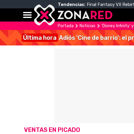
Tendencias:
Final Fantasy VII Rebir
Portada
Noticias
'Disney Infinity'
Última hora
Adiós 'Cine de barrio': el
VENTAS EN PICADO