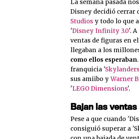
La semana pasada nos
Disney decidió cerrar
Studios
y todo lo que a
'
Disney Infinity 3.0
'. 
ventas de figuras en e
llegaban a los millone
como ellos esperaban
franquicia '
Skylander
sus amiibo y
Warner Br
'
LEGO Dimensions
'.
Bajan las ventas
Pese a que cuando 'Dis
consiguió superar a '
con una bajada de ven