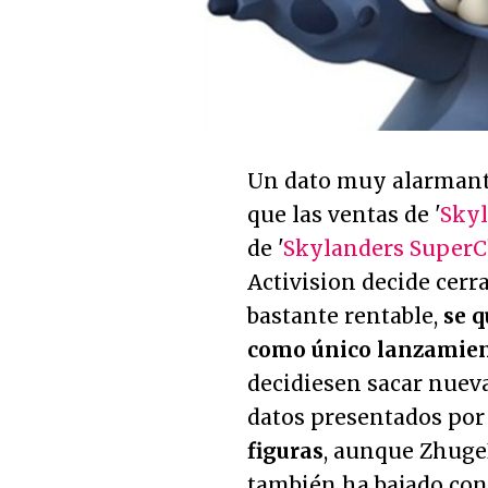
Un dato muy alarmante
que las ventas de '
Skyl
de '
Skylanders SuperC
Activision decide cerra
bastante rentable,
se q
como único lanzamie
decidiesen sacar nueva
datos presentados por 
figuras
, aunque Zhuge
también ha bajado con