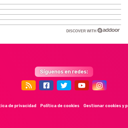
DISCOVER WITH
Síguenos en redes:
44k
9k
35k
352
tica de privacidad
Política de cookies
Gestionar cookies y 