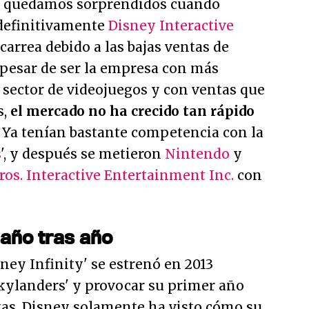
 quedamos sorprendidos cuando
 definitivamente
Disney Interactive
carrea debido a las bajas ventas de
A pesar de ser la empresa con más
l sector de videojuegos y con ventas que
s,
el mercado no ha crecido tan rápido
. Ya tenían bastante competencia con la
s
', y después se metieron
Nintendo
y
os. Interactive Entertainment Inc.
con
 año tras año
ney Infinity' se estrenó en 2013
Skylanders' y provocar su primer año
tas, Disney solamente ha visto cómo su