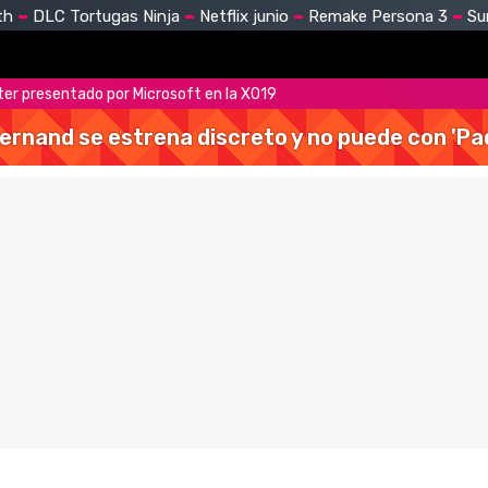
th
DLC Tortugas Ninja
Netflix junio
Remake Persona 3
Su
oter presentado por Microsoft en la X019
Hernand se estrena discreto y no puede con 'Pa