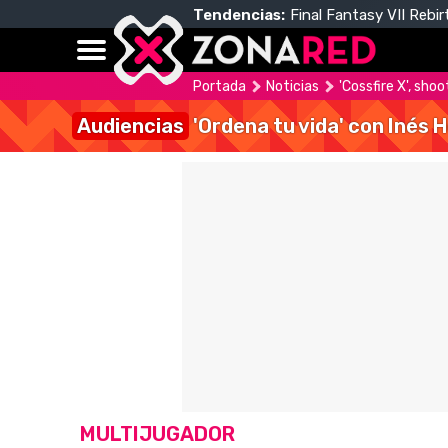
Tendencias:
Final Fantasy VII Rebir
Portada
Noticias
'Cossfire X', sho
Audiencias
'Ordena tu vida' con Inés 
MULTIJUGADOR