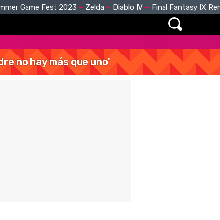
mmer Game Fest 2023
Zelda
Diablo IV
Final Fantasy IX R
dre no hay más que uno'