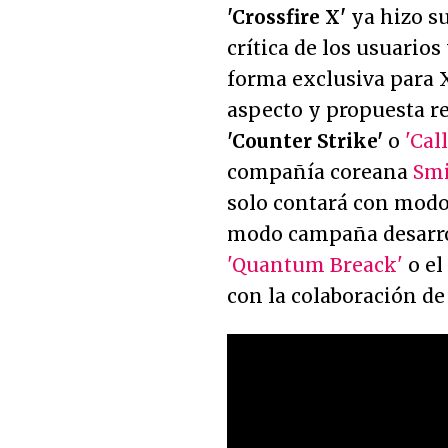
'Crossfire X'
ya hizo s
crítica de los usuario
forma exclusiva para
aspecto y propuesta r
'Counter Strike'
o
'Cal
compañía coreana
Smi
solo contará con modo
modo campaña desarr
'Quantum Breack'
o el
con la colaboración d