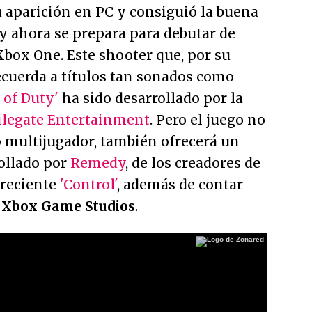
u aparición en
PC
y consiguió la buena
s y ahora se prepara para debutar de
Xbox One
. Este shooter que, por su
ecuerda a títulos tan sonados como
l of Duty'
ha sido desarrollado por la
legate Entertainment
. Pero el juego no
 multijugador, también ofrecerá un
ollado por
Remedy
, de los creadores de
 reciente
'Control'
, además de contar
e
Xbox Game Studios
.