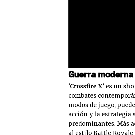
Loaded
:
25.68%
Unmute
Guerra moderna
'Crossfire X'
es un sho
combates contemporán
modos de juego, puede
acción y la estrategi
predominantes. Más a
al estilo Battle Royal