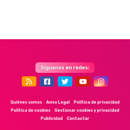
Síguenos en redes:
44k
9k
35k
352
Quiénes somos
Aviso Legal
Política de privacidad
Política de cookies
Gestionar cookies y privacidad
Publicidad
Contactar