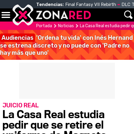
Tendencias:
Final Fantasy VII Rebirth
DLC T
Portada
Noticias
La Casa Real estudia pedir q
Audiencias
'Ordena tu vida' con Inés Hernand
se estrena discreto y no puede con 'Padre no
hay más que uno'
JUICIO REAL
La Casa Real estudia
pedir que se retire el