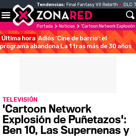
Tendencias:
Final Fantasy VII Rebirth
DLC T
Portada
Noticias
'Cartoon Network Explosión 
Última hora
Adiós 'Cine de barrio': el
programa abandona La 1 tras más de 30 años
TELEVISIÓN
'Cartoon Network
Explosión de Puñetazos':
Ben 10, Las Supernenas y