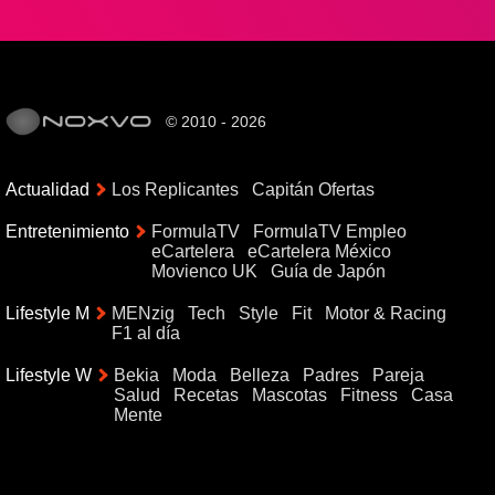
© 2010 - 2026
Actualidad
Los Replicantes
Capitán Ofertas
Entretenimiento
FormulaTV
FormulaTV Empleo
eCartelera
eCartelera México
Movienco UK
Guía de Japón
Lifestyle M
MENzig
Tech
Style
Fit
Motor & Racing
F1 al día
Lifestyle W
Bekia
Moda
Belleza
Padres
Pareja
Salud
Recetas
Mascotas
Fitness
Casa
Mente