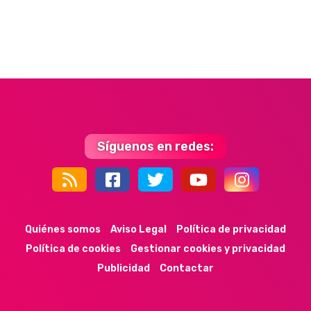
Síguenos en redes:
44k
9k
35k
352
Quiénes somos
Aviso Legal
Política de privacidad
Política de cookies
Gestionar cookies y privacidad
Publicidad
Contactar