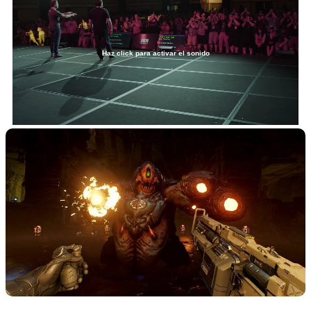
Haz click para activar el sonido
Loaded
:
2.33%
/
Unmute