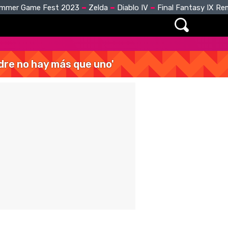
mmer Game Fest 2023
Zelda
Diablo IV
Final Fantasy IX R
dre no hay más que uno'