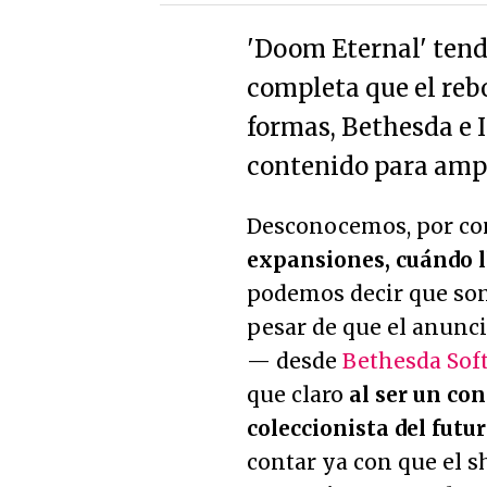
'Doom Eternal' ten
completa que el rebo
formas, Bethesda e 
contenido para ampli
Desconocemos, por co
expansiones, cuándo l
podemos decir que son
pesar de que el anunc
— desde
Bethesda Sof
que claro
al ser un co
coleccionista del futur
contar ya con que el s