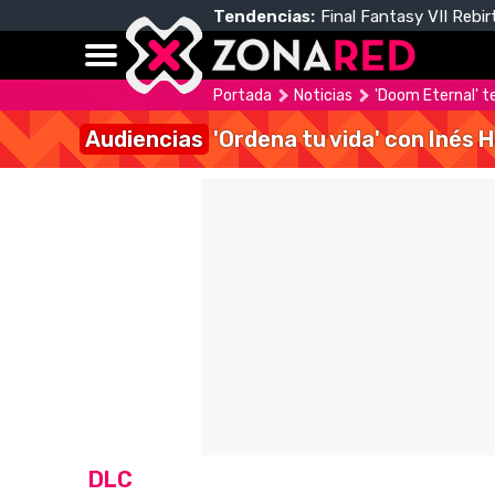
Tendencias:
Final Fantasy VII Rebir
Portada
Noticias
'Doom Eternal' t
Audiencias
'Ordena tu vida' con Inés 
DLC