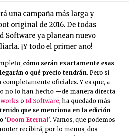
drá una campaña más larga y
ot original de 2016. De todas
Id Software ya planean nuevo
arla. ¡Y todo el primer año!
mpleto,
cómo serán exactamente esas
legarán o qué precio tendrán
. Pero sí
 completamente oficiales. Y es que, a
io no lo han hecho —de manera directa
tworks
o
Id Software
, ha quedado más
ntenido que se menciona en la edición
o '
Doom Eternal
'
. Vamos, que podemos
hooter recibirá, por lo menos, dos