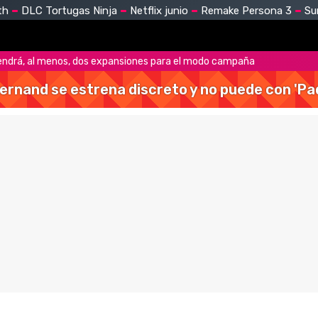
th
DLC Tortugas Ninja
Netflix junio
Remake Persona 3
Su
endrá, al menos, dos expansiones para el modo campaña
Hernand se estrena discreto y no puede con 'Pa