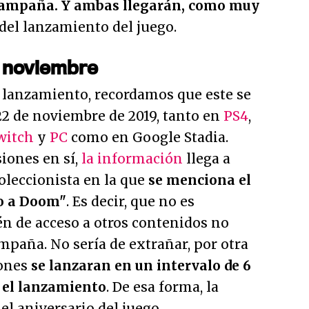
campaña. Y ambas llegarán, como muy
del lanzamiento del juego.
e noviembre
 lanzamiento, recordamos que este se
22 de noviembre de 2019, tanto en
PS4
,
witch
y
PC
como en Google Stadia.
iones en sí,
la información
llega a
coleccionista en la que
se menciona el
ro a Doom"
. Es decir, que no es
én de acceso a otros contenidos no
mpaña. No sería de extrañar, por otra
iones
se lanzaran en un intervalo de 6
 el lanzamiento
. De esa forma, la
el aniversario del juego.