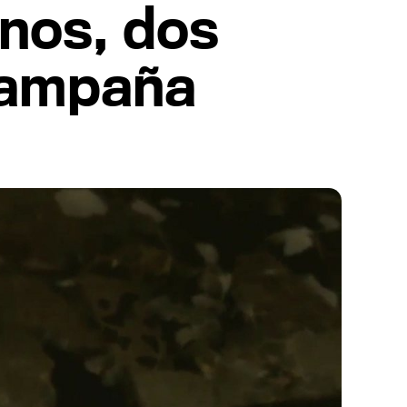
enos, dos
campaña