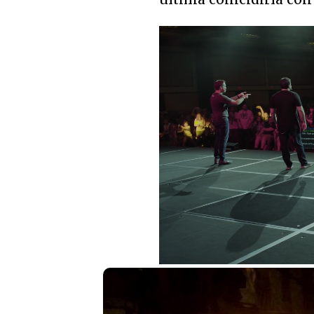
Loaded
:
2.44%
Unmute