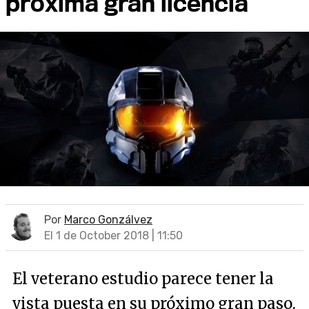
próxima gran licencia
Por
Marco Gonzálvez
El 1 de October 2018 | 11:50
El veterano estudio parece tener la
vista puesta en su próximo gran paso.