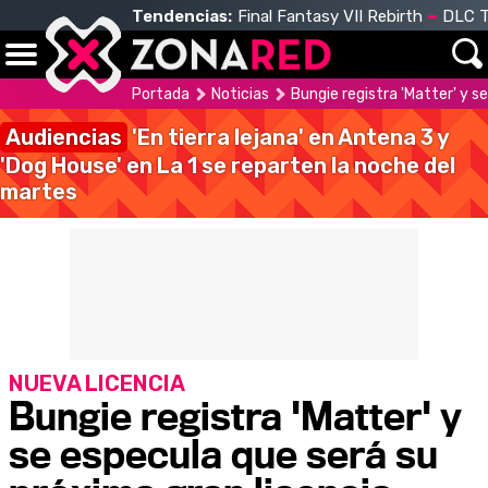
Tendencias:
Final Fantasy VII Rebirth
DLC T
Portada
Noticias
Bungie registra 'Matter' y s
Audiencias
'En tierra lejana' en Antena 3 y
'Dog House' en La 1 se reparten la noche del
martes
NUEVA LICENCIA
Bungie registra 'Matter' y
se especula que será su