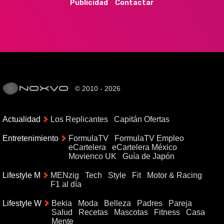
Publicidad
Contactar
© 2010 - 2026
Actualidad
Los Replicantes
Capitán Ofertas
Entretenimiento
FormulaTV
FormulaTV Empleo
eCartelera
eCartelera México
Movienco UK
Guía de Japón
Lifestyle M
MENzig
Tech
Style
Fit
Motor & Racing
F1 al día
Lifestyle W
Bekia
Moda
Belleza
Padres
Pareja
Salud
Recetas
Mascotas
Fitness
Casa
Mente