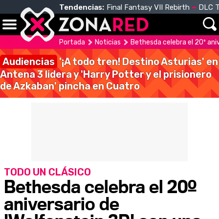
Tendencias:
Final Fantasy VII Rebirth
DLC T
Portada
Noticias
Bethesda celebra el 20º ani
Audiencias
'¡A todo tren! Destino Asturias' en
Antena 3 lidera y 'Harry Potter y el prisionero
de Azkaban' pincha en Cuatro
TODO UN CLÁSICO
Bethesda celebra el 20º
aniversario de