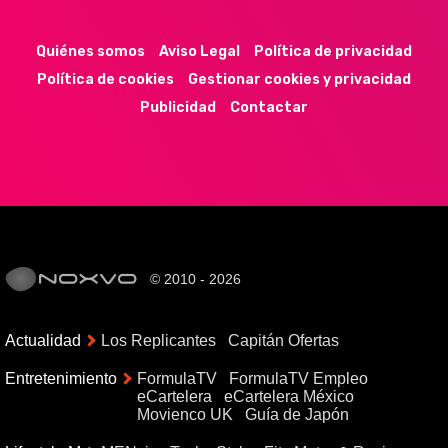
44k
9k
35k
352
Quiénes somos
Aviso Legal
Política de privacidad
Política de cookies
Gestionar cookies y privacidad
Publicidad
Contactar
© 2010 - 2026
Actualidad
Los Replicantes
Capitán Ofertas
Entretenimiento
FormulaTV
FormulaTV Empleo
eCartelera
eCartelera México
Movienco UK
Guía de Japón