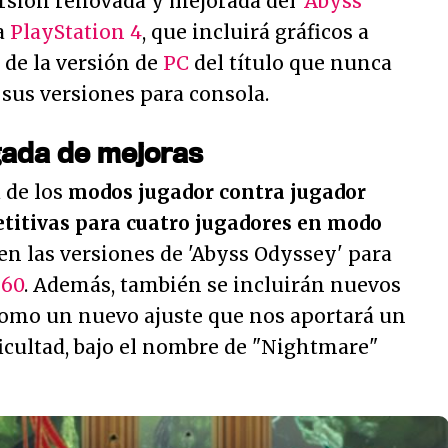
ersión renovada y mejorada del
'Abyss
a
PlayStation 4
, que incluirá gráficos a
 de la versión de
PC
del título que nunca
 sus versiones para consola.
gada de mejoras
a de los
modos jugador contra jugador
etitivas para cuatro jugadores en modo
en las versiones de 'Abyss Odyssey' para
360
. Además, también se incluirán nuevos
 como un nuevo ajuste que nos aportará un
ficultad, bajo el nombre de "Nightmare"