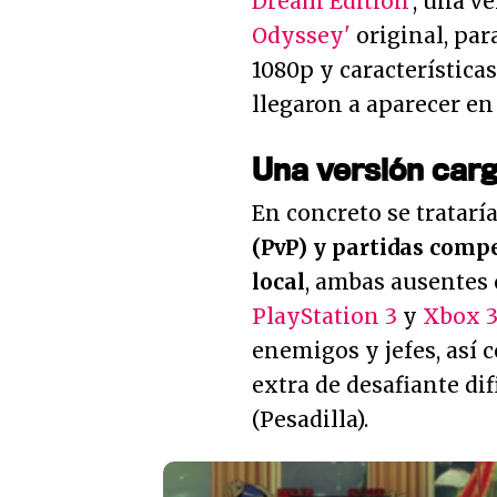
Dream Edition'
, una v
Odyssey'
original, par
1080p y características
llegaron a aparecer en
Una versión car
En concreto se tratarí
(PvP) y partidas comp
local
, ambas ausentes 
PlayStation 3
y
Xbox 
enemigos y jefes, así
extra de desafiante di
(Pesadilla).