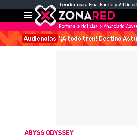
Tendencias:
Final Fantasy VII Rebir
Portada
Noticias
Anunciado 'Abyss
Audiencias
'¡A todo tren! Destino Astu
ABYSS ODYSSEY