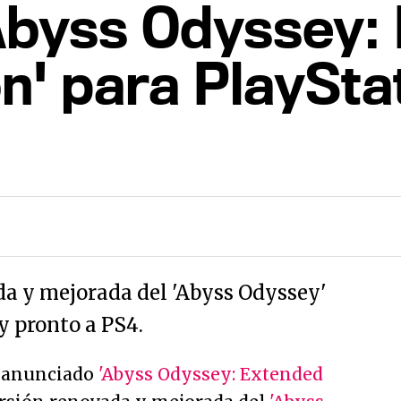
Abyss Odyssey:
n' para PlaySta
da y mejorada del 'Abyss Odyssey'
y pronto a PS4.
 anunciado
'Abyss Odyssey: Extended