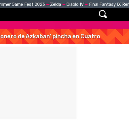
mmer Game Fest 2023
Zelda
Diablo IV
Final Fantasy IX R
isionero de Azkaban' pincha en Cuatro