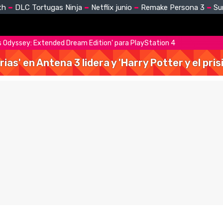
th
DLC Tortugas Ninja
Netflix junio
Remake Persona 3
Su
 Odyssey: Extended Dream Edition' para PlayStation 4
rias' en Antena 3 lidera y 'Harry Potter y el pr