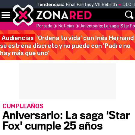
Tendencias:
Final Fantasy VII Rebirth
DLC T
Portada
Noticias
Aniversario: La saga 'Star 
Audiencias
'Ordena tu vida' con Inés Hernand
se estrena discreto y no puede con 'Padre no
hay más que uno'
CUMPLEAÑOS
Aniversario: La saga 'Star
Fox' cumple 25 años