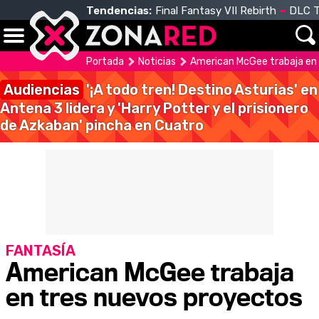
Tendencias:
Final Fantasy VII Rebirth
DLC T
Portada
Noticias
American McGee trabaja en
Audiencias
'¡A todo tren! Destino Asturias' en
Antena 3 lidera y 'Harry Potter y el prisionero
de Azkaban' pincha en Cuatro
FANTASÍA
American McGee trabaja
en tres nuevos proyectos