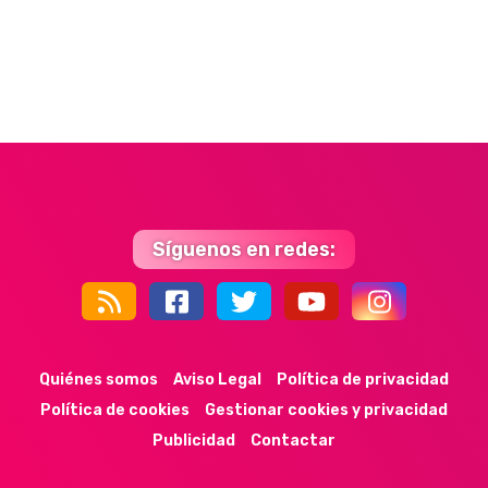
Síguenos en redes:
44k
9k
35k
352
Quiénes somos
Aviso Legal
Política de privacidad
Política de cookies
Gestionar cookies y privacidad
Publicidad
Contactar