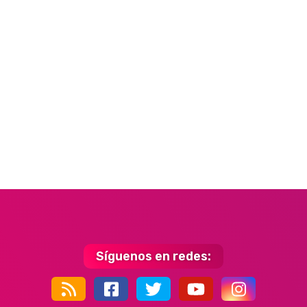
Síguenos en redes:
44k
9k
35k
352