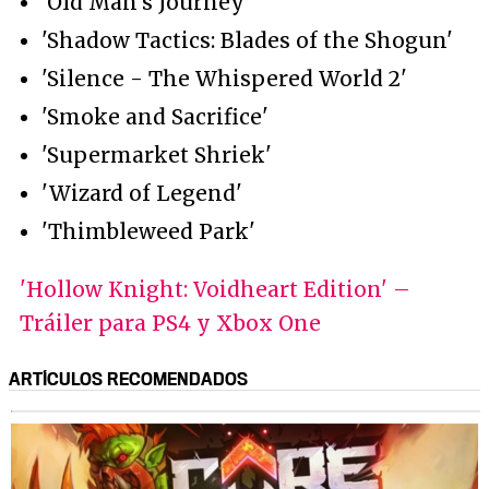
'Old Man's Journey'
'Shadow Tactics: Blades of the Shogun'
'Silence - The Whispered World 2'
'Smoke and Sacrifice'
'Supermarket Shriek'
'Wizard of Legend'
'Thimbleweed Park'
'Hollow Knight: Voidheart Edition' –
Tráiler para PS4 y Xbox One
ARTÍCULOS RECOMENDADOS