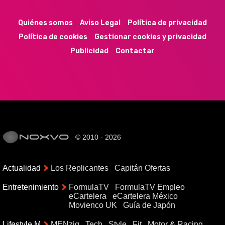
Quiénes somos
Aviso Legal
Política de privacidad
Política de cookies
Gestionar cookies y privacidad
Publicidad
Contactar
© 2010 - 2026
Actualidad
Los Replicantes
Capitán Ofertas
Entretenimiento
FormulaTV
FormulaTV Empleo
eCartelera
eCartelera México
Movienco UK
Guía de Japón
Lifestyle M
MENzig
Tech
Style
Fit
Motor & Racing