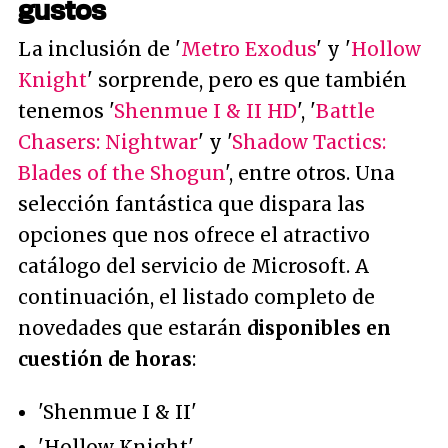
gustos
La inclusión de '
Metro Exodus
' y '
Hollow
Knight
' sorprende, pero es que también
tenemos '
Shenmue I & II HD
', '
Battle
Chasers: Nightwar
' y '
Shadow Tactics:
Blades of the Shogun
', entre otros. Una
selección fantástica que dispara las
opciones que nos ofrece el atractivo
catálogo del servicio de Microsoft. A
continuación, el listado completo de
novedades que estarán
disponibles en
cuestión de horas
:
'Shenmue I & II'
'Hollow Knight'