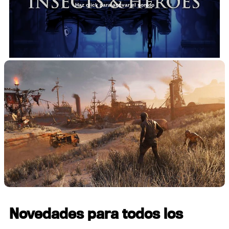
Haz click para activar el sonido
Loaded
:
45.65%
/
Unmute
Novedades para todos los