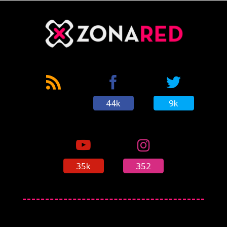
44k
9k
35k
352