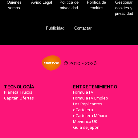
Quiénes
Aviso Legal
Política de
Política de
Gestionar
somos
privacidad
cookies
cookies y
privacidad
Publicidad
Contactar
© 2010 - 2026
TECNOLOGÍA
ENTRETENIMIENTO
Planeta Trucos
FormulaTV
Capitán Ofertas
FormulaTV Empleo
Los Replicantes
eCartelera
eCartelera México
Movienco UK
Guía de Japón