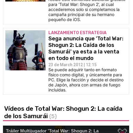
para 'Total War: Shogun 2', al cual
accederemos solo si completamos la
campaña principal de su hermano
pequeño de iOS.
LANZAMIENTO ESTRATEGIA
Sega anuncia que 'Total War:
Shogun 2: La Caída de los
Samurái' ya esta a la venta
en todo el mundo
23 de March 2012 | 12:15
Se puede adquirir tanto en formato
físico como digital, y únicamente para
PC. Elige la facción y decide el destino
de Japón, ahora con armas de fuego
incluidas.
Vídeos de Total War: Shogun 2: La caída
de los Samurái
(5)
This
is
Tráiler Multijugador 'Total War: Shogun 2: La
a