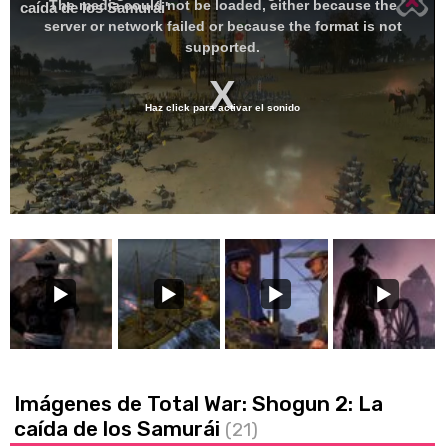
The media could not be loaded, either because the
caída de los Samurái'
modal
window.
server or network failed or because the format is not
supported.
Haz click para activar el sonido
Imágenes de Total War: Shogun 2: La
caída de los Samurái
(21)