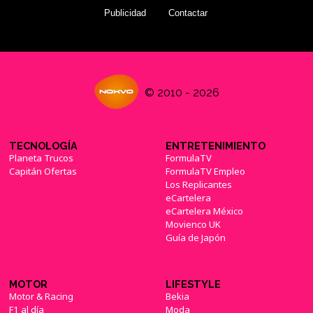
Publicidad
Contactar
© 2010 - 2026
TECNOLOGÍA
ENTRETENIMIENTO
Planeta Trucos
FormulaTV
Capitán Ofertas
FormulaTV Empleo
Los Replicantes
eCartelera
eCartelera México
Movienco UK
Guía de Japón
MOTOR
LIFESTYLE
Motor & Racing
Bekia
F1 al día
Moda