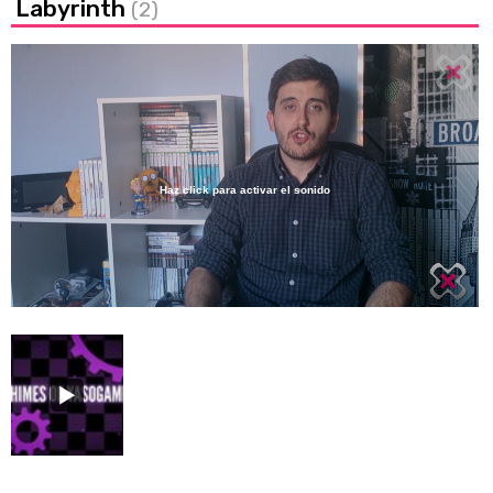
Labyrinth
(2)
Haz click para activar el sonido
Loaded
:
21.52%
/
Unmute