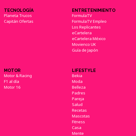
TECNOLOGÍA
ENTRETENIMIENTO
Planeta Trucos
FormulaTV
Capitán Ofertas
FormulaTV Empleo
Los Replicantes
eCartelera
eCartelera México
Movienco UK
Guía de Japón
MOTOR
LIFESTYLE
Motor & Racing
Bekia
F1 al día
Moda
Motor 16
Belleza
Padres
Pareja
Salud
Recetas
Mascotas
Fitness
Casa
Mente