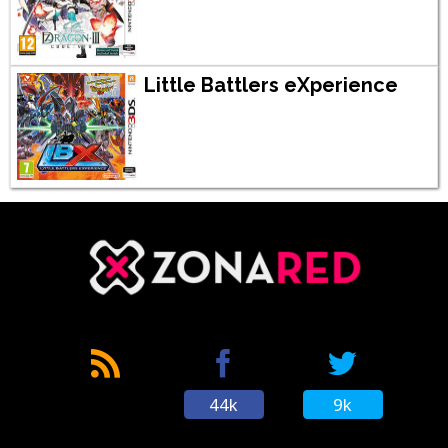
Little Battlers eXperience
44k
9k