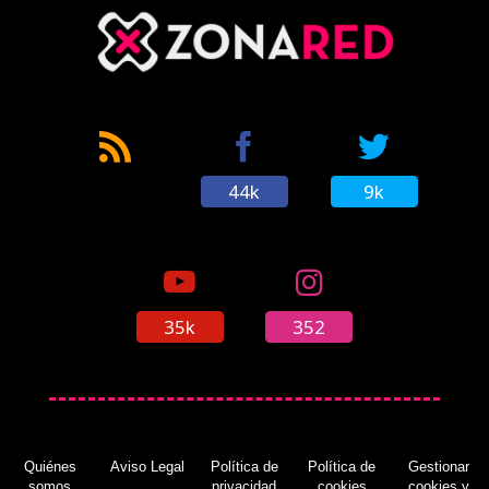
44k
9k
35k
352
Quiénes
Aviso Legal
Política de
Política de
Gestionar
somos
privacidad
cookies
cookies y