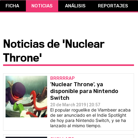
FICHA
NOTICIAS
ANÁLISIS
REPORTAJES
CÓMICS
MANGA
Noticias de 'Nuclear
Throne'
BRRRRRAP
'Nuclear Throne', ya
disponible para Nintendo
Switch
20 de March 2019 | 20:57
El popular roguelike de Vlambeer acaba
de ser anunciado en el Indie Spotlight
de hoy para Nintendo Switch, y se ha
lanzado al mismo tiempo.