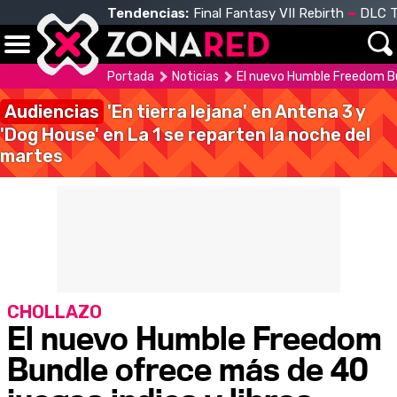
Tendencias:
Final Fantasy VII Rebirth
DLC T
Portada
Noticias
El nuevo Humble Freedom Bun
Audiencias
'En tierra lejana' en Antena 3 y
'Dog House' en La 1 se reparten la noche del
martes
CHOLLAZO
El nuevo Humble Freedom
Bundle ofrece más de 40