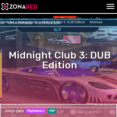
{literal}
{/literal}
Conec
Audiencias
'Hanna' y 'Una nueva
Portada
Videojuegos
Midnight Club 3: DUB Edition
Noticias
JUEGOS
HOME
Midnight Club 3: DUB
NOTICIAS
ANÁLISIS
Edition
OPINIÓN
AVANCES
VÍDEOS
REPORTAJES
TRUCOS
OCIO
CINE
E3
Juego para:
TV
PlayStation 2
PSP