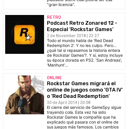
"gran licencia".
RETRO
Podcast Retro Zonared 12 -
Especial 'Rockstar Games'
2 de November 2018 | 23:27
Todo el mundo habla de 'Red Dead
Redemption 2'. Y no les culpo. Pero...
¿qué tal si repasamos la historia entera
de Rockstar Games'?. Y sí, estoy incluye
su época dorada en PS2. 'San Andreas',
'Manhunt'...
ONLINE
Rockstar Games migrará el
online de juegos como 'GTA IV'
o 'Red Dead Redemption'
30 de April 2014 | 20:08
El cierre del servicio de GameSpy sigue
trayendo cola. Esta vez ha sido
Rockstar Games la compañía que ha
explicado qué pasara con el online de
sus juegos más famosos. Los cambios