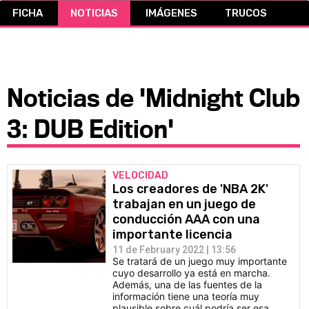
FICHA
NOTICIAS
IMÁGENES
TRUCOS
CÓMICS
MANGA
Noticias de 'Midnight Club
3: DUB Edition'
VELOCIDAD
Los creadores de 'NBA 2K'
trabajan en un juego de
conducción AAA con una
importante licencia
11 de February 2022 | 13:56
Se tratará de un juego muy importante
cuyo desarrollo ya está en marcha.
Además, una de las fuentes de la
información tiene una teoría muy
plausible sobre cuál podría ser esa