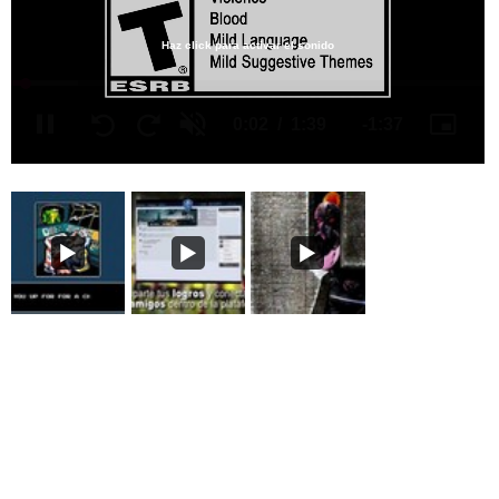
Haz click para activar el sonido
Loaded
:
14.08%
/
Unmute