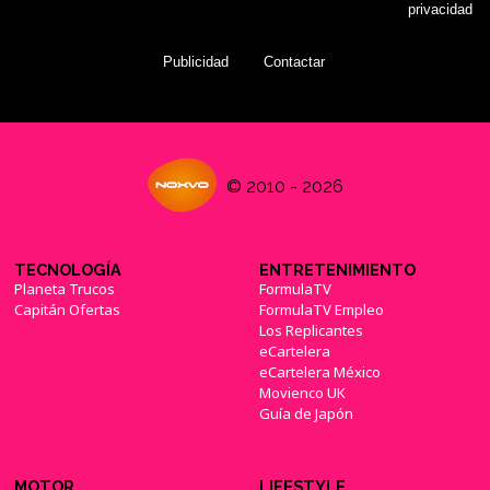
privacidad
Publicidad
Contactar
© 2010 - 2026
TECNOLOGÍA
ENTRETENIMIENTO
Planeta Trucos
FormulaTV
Capitán Ofertas
FormulaTV Empleo
Los Replicantes
eCartelera
eCartelera México
Movienco UK
Guía de Japón
MOTOR
LIFESTYLE