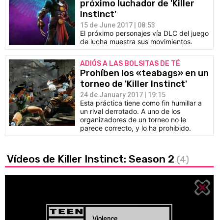
próximo luchador de 'Killer
Instinct'
15 de June 2017 | 08:53
El próximo personajes vía DLC del juego
de lucha muestra sus movimientos.
ADIÓS A LAS BOLSITAS DE TÉ
Prohíben los «teabags» en un
torneo de 'Killer Instinct'
24 de January 2017 | 19:15
Esta práctica tiene como fin humillar a
un rival derrotado. A uno de los
organizadores de un torneo no le
parece correcto, y lo ha prohibido.
Vídeos de Killer Instinct: Season 2
(4)