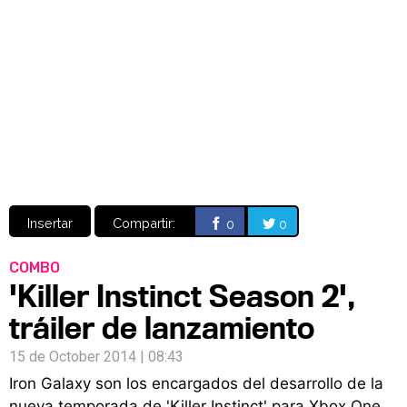
Video
CÓMICS
MANGA
Insertar
Compartir:
0
0
COMBO
'Killer Instinct Season 2',
tráiler de lanzamiento
15 de October 2014 | 08:43
Iron Galaxy son los encargados del desarrollo de la
nueva temporada de 'Killer Instinct' para Xbox One.