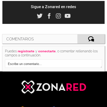
Sigue a Zonared en redes
'Killer Instinct' recibirá a Aganos como nuevo
luchador el día 27 de febrero
(21/02/2015)
COMENTARIOS
Puedes
y
, o comentar rellenando los
registrarte
conectarte
campos a continuación.