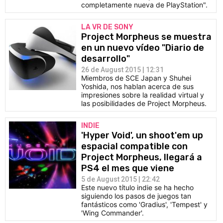
completamente nueva de PlayStation".
LA VR DE SONY
Project Morpheus se muestra
en un nuevo vídeo "Diario de
desarrollo"
26 de August 2015 | 12:31
Miembros de SCE Japan y Shuhei
Yoshida, nos hablan acerca de sus
impresiones sobre la realidad virtual y
las posibilidades de Project Morpheus.
INDIE
'Hyper Void', un shoot'em up
espacial compatible con
Project Morpheus, llegará a
PS4 el mes que viene
5 de August 2015 | 22:42
Este nuevo título indie se ha hecho
siguiendo los pasos de juegos tan
fantásticos como 'Gradius', 'Tempest' y
'Wing Commander'.