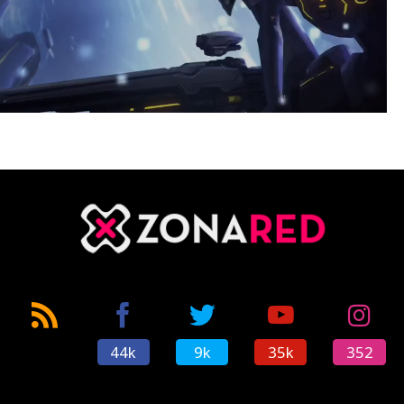
44k
9k
35k
352