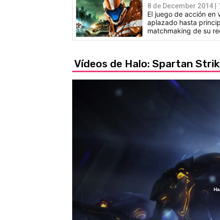
8 de December 2014 | 
El juego de acción en v
aplazado hasta princip
matchmaking de su rec
Vídeos de Halo: Spartan Stri
Ha