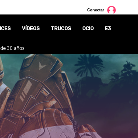
Conectar
NCES
VÍDEOS
TRUCOS
OCIO
E3
 de 30 años
CINE
TV
CÓMICS
MANGA