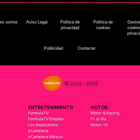
nes somos
Aviso Legal
Política de
Política de
Gestio
privacidad
cookies
cookie
privac
Publicidad
Contactar
© 2010 - 2026
ENTRETENIMIENTO
MOTOR
FormulaTV
Motor & Racing
FormulaTV Empleo
F1 al día
Los Replicantes
Motor 16
eCartelera
eCartelera México