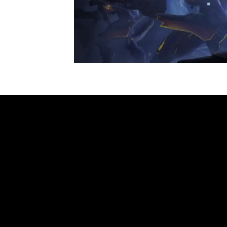
Loaded
:
31.26%
/
Unmute