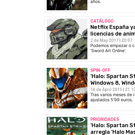
años.
CATÁLOGO
Netflix España y
licencias de ani
2 de May 2017 | 20:07
Podemos empezar o con
'Sword Art Online'.
SPIN-OFF
'Halo: Spartan St
Windows 8, Win
16 de April 2015 | 21:1
Tras varios meses de re
ajustados 5'99 euros.
PRIORIDADES
'Halo: Spartan S
arregla 'Halo Mas