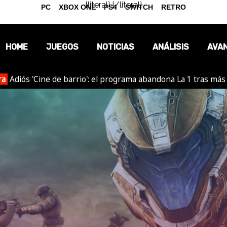
{literal}
{/literal}
PC
XBOX ONE
PS4
SWITCH
RETRO
HOME
JUEGOS
NOTICIAS
ANÁLISIS
AVA
ra
Adiós 'Cine de barrio': el programa abandona La 1 tras más
OPINIÓN
REPORTAJES