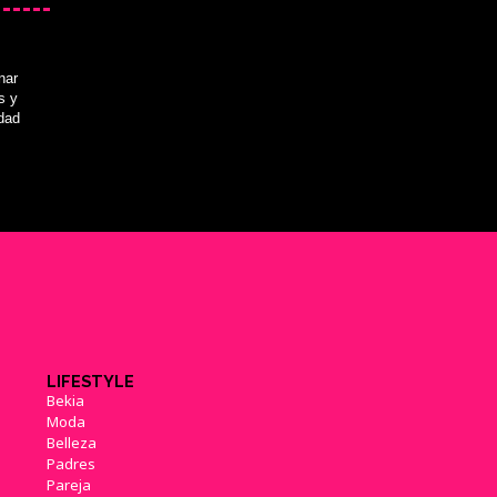
nar
s y
idad
LIFESTYLE
Bekia
Moda
Belleza
Padres
Pareja