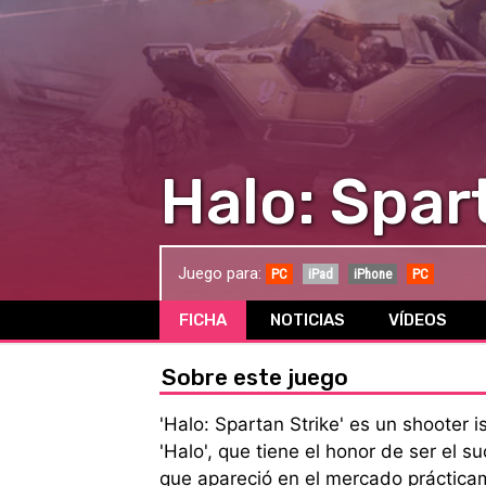
Halo: Spar
Juego para:
PC
iPad
iPhone
PC
FICHA
NOTICIAS
VÍDEOS
Sobre este juego
'Halo: Spartan Strike' es un shooter i
'Halo', que tiene el honor de ser el su
que apareció en el mercado práctica