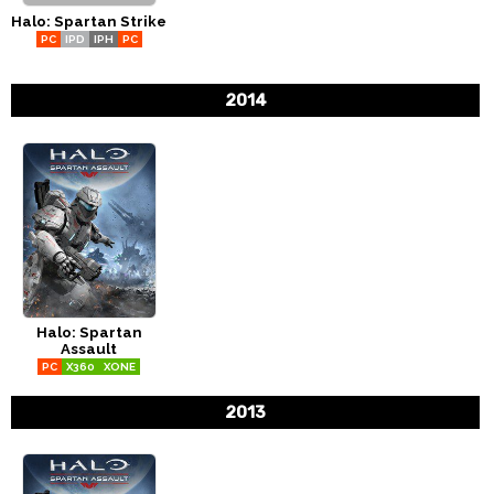
Halo: Spartan Strike
CÓMICS
PC
IPD
IPH
PC
MANGA
2014
Halo: Spartan
Assault
PC
X360
XONE
2013