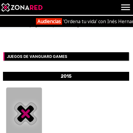
{literal}
{/literal}
Conec
Audiencias
'Ordena tu vida' con Inés Herna
Portada
Videojuegos
Empresas
Vanguard Games
JUEGOS
HOME
JUEGOS DE VANGUARD GAMES
NOTICIAS
ANÁLISIS
2015
OPINIÓN
AVANCES
VÍDEOS
REPORTAJES
TRUCOS
OCIO
CINE
E3
TV