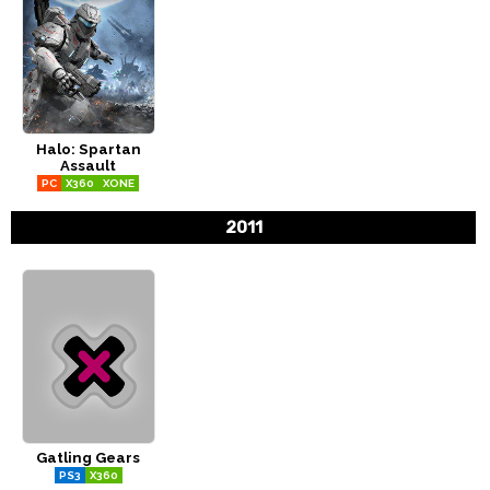
Halo: Spartan
Assault
PC
X360
XONE
2011
Gatling Gears
PS3
X360