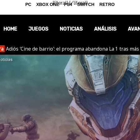
{literal}
{/literal}
PC
XBOX ONE
PS4
SWITCH
RETRO
HOME
JUEGOS
NOTICIAS
ANÁLISIS
AVA
ra
Adiós 'Cine de barrio': el programa abandona La 1 tras más
OPINIÓN
oticias
REPORTAJES