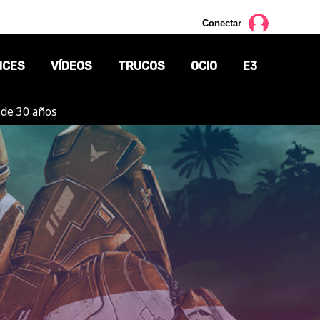
Conectar
NCES
VÍDEOS
TRUCOS
OCIO
E3
 de 30 años
CINE
TV
CÓMICS
MANGA