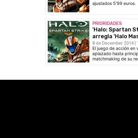
ajustados 5'99 euros.
PRIORIDADES
'Halo: Spartan S
arregla 'Halo Mas
8 de December 2014 | 
El juego de acción en v
aplazado hasta princip
matchmaking de su rec