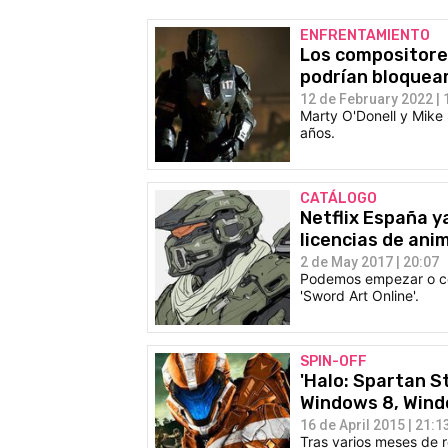
ENFRENTAMIENTO
Los compositores
podrían bloquear
12 de February 2022 | 
Marty O'Donell y Mike 
años.
CATÁLOGO
Netflix España y
licencias de ani
2 de May 2017 | 20:07
Podemos empezar o con
'Sword Art Online'.
SPIN-OFF
'Halo: Spartan St
Windows 8, Win
16 de April 2015 | 21:1
Tras varios meses de re