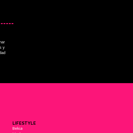
nar
s y
idad
LIFESTYLE
Bekia