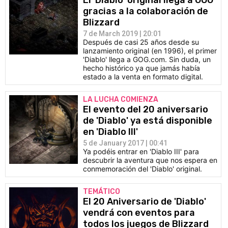
El 'Diablo' original llega a GOG
gracias a la colaboración de
Blizzard
7 de March 2019 | 20:01
Después de casi 25 años desde su
lanzamiento original (en 1996), el primer
'Diablo' llega a GOG.com. Sin duda, un
hecho histórico ya que jamás había
estado a la venta en formato digital.
LA LUCHA COMIENZA
El evento del 20 aniversario
de 'Diablo' ya está disponible
en 'Diablo III'
5 de January 2017 | 00:41
Ya podéis entrar en 'Diablo III' para
descubrir la aventura que nos espera en
conmemoración del 'Diablo' original.
TEMÁTICO
El 20 Aniversario de 'Diablo'
vendrá con eventos para
todos los juegos de Blizzard