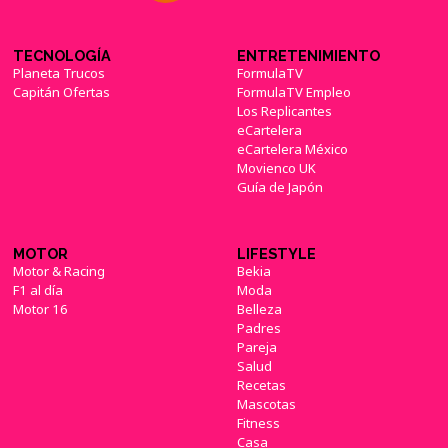
TECNOLOGÍA
ENTRETENIMIENTO
Planeta Trucos
FormulaTV
Capitán Ofertas
FormulaTV Empleo
Los Replicantes
eCartelera
eCartelera México
Movienco UK
Guía de Japón
MOTOR
LIFESTYLE
Motor & Racing
Bekia
F1 al día
Moda
Motor 16
Belleza
Padres
Pareja
Salud
Recetas
Mascotas
Fitness
Casa