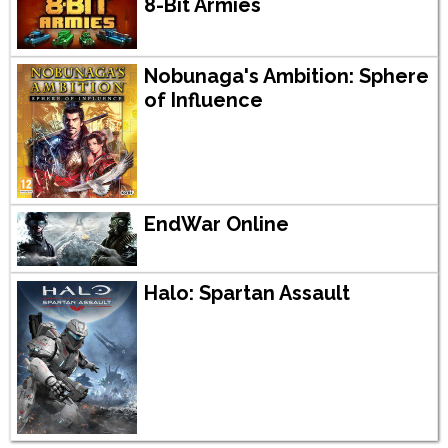
8-Bit Armies
Nobunaga's Ambition: Sphere
of Influence
EndWar Online
Halo: Spartan Assault