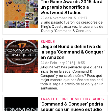
The Game Awards 2015 dará
un premio honorífico a
Westwood Studios
29 de November 2015 | 02:27
El año pasado fueron los creadores de
'King's Quest', ésta vez le toca a los de
'Dune' y 'Command & Conquer'.
BUNDLE
Llega el Bundle definitivo de
la saga 'Command & Conquer'
en Amazon
24 de February 2015 | 18:55
¿Alguna vez has pensado que querías
iniciarte en la saga 'Command &
Conquer' y no sabías cómo? Pues qué
mejor manera que haciéndote con casi
toda la saga a precio de saldo, y en un
santiamén.
TRAS EL CIERRE DE VICTORY GAMES
'Command & Conquer' podría
seguir con un nuevo estudio