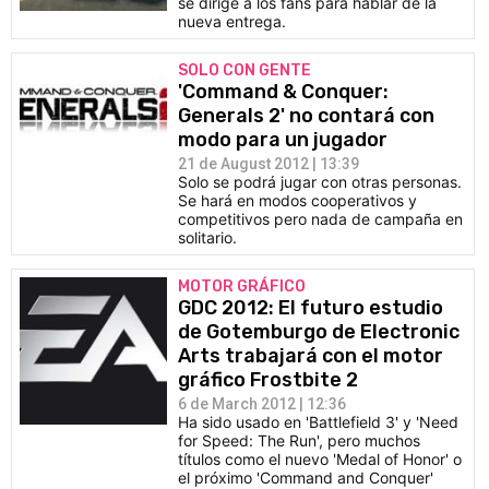
se dirige a los fans para hablar de la
nueva entrega.
SOLO CON GENTE
'Command & Conquer:
Generals 2' no contará con
modo para un jugador
21 de August 2012 | 13:39
Solo se podrá jugar con otras personas.
Se hará en modos cooperativos y
competitivos pero nada de campaña en
solitario.
MOTOR GRÁFICO
GDC 2012: El futuro estudio
de Gotemburgo de Electronic
Arts trabajará con el motor
gráfico Frostbite 2
6 de March 2012 | 12:36
Ha sido usado en 'Battlefield 3' y 'Need
for Speed: The Run', pero muchos
títulos como el nuevo 'Medal of Honor' o
el próximo 'Command and Conquer'