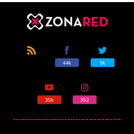
44k
9k
35k
352