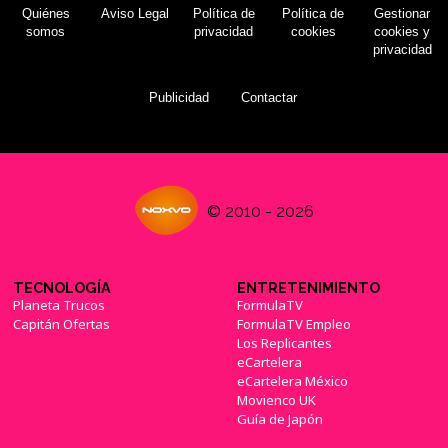
Quiénes
Aviso Legal
Política de
Política de
Gestionar
somos
privacidad
cookies
cookies y
privacidad
Publicidad
Contactar
© 2010 - 2026
TECNOLOGÍA
ENTRETENIMIENTO
Planeta Trucos
FormulaTV
Capitán Ofertas
FormulaTV Empleo
Los Replicantes
eCartelera
eCartelera México
Movienco UK
Guía de Japón