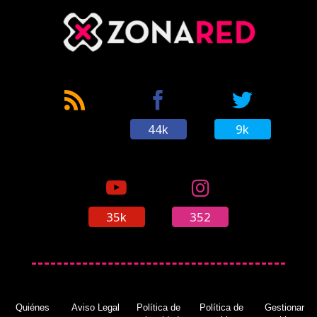
44k
9k
35k
352
Quiénes
Aviso Legal
Política de
Política de
Gestionar