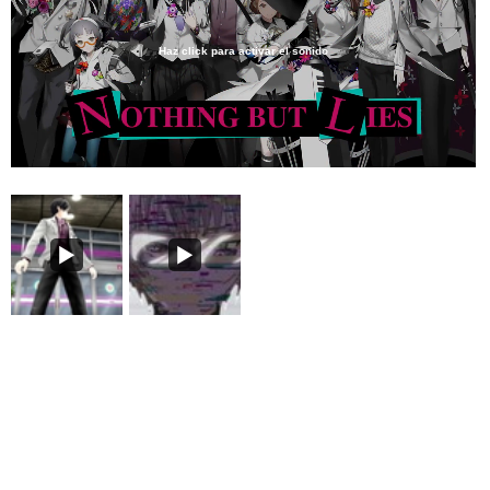
Haz click para activar el sonido
Loaded
:
45.19%
/
Unmute