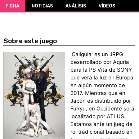
FICHA
NOTICIAS
ANÁLISIS
VÍDEOS
CÓMICS
MANGA
Sobre este juego
'Caligula' es un JRPG
desarrollado por Aquria
para la PS Vita de SONY
que verá la luz en Europa
en algún momento de
2017. Mientras que en
Japón es distribuido por
FuRyu, en Occidente será
localizado por ATLUS.
Estamos ante un jueg de
rol tradicional basado en