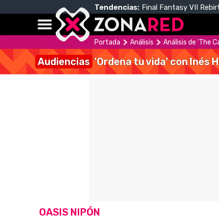
Tendencias:
Final Fantasy VII Rebir
Portada
Análisis
Análisis de 'The C
Audiencias
'Ordena tu vida' con Inés 
OASIS NIPÓN