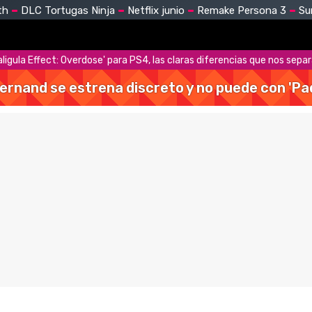
th
DLC Tortugas Ninja
Netflix junio
Remake Persona 3
Su
aligula Effect: Overdose' para PS4, las claras diferencias que nos sepa
Hernand se estrena discreto y no puede con 'Pa