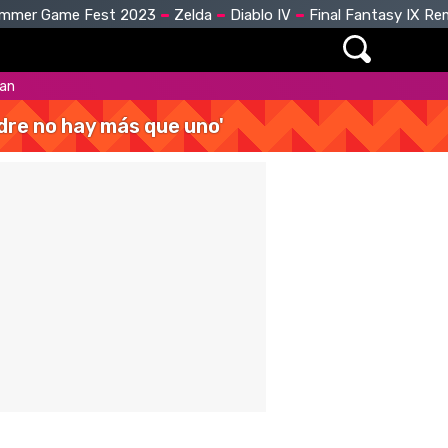
mmer Game Fest 2023
Zelda
Diablo IV
Final Fantasy IX R
ran
dre no hay más que uno'