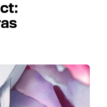
ct:
ras