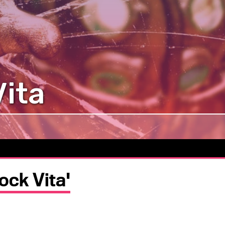
ita
ock Vita'