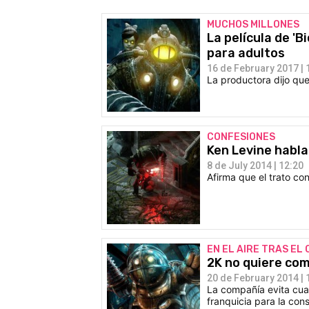
MUCHOS MILLONES
La película de '
para adultos
16 de February 2017 | 
La productora dijo que
CONFESIONES
Ken Levine habla
8 de July 2014 | 12:20
Afirma que el trato c
EN EL AIRE TRAS EL
2K no quiere com
20 de February 2014 | 
La compañía evita cual
franquicia para la con