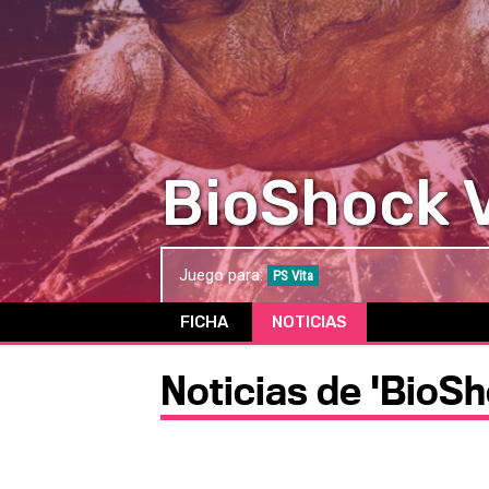
BioShock V
Juego para:
PS Vita
FICHA
NOTICIAS
Noticias de 'BioSh