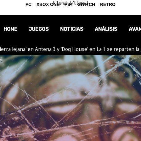
{literal}
{/literal}
PC
XBOX ONE
PS4
SWITCH
RETRO
HOME
JUEGOS
NOTICIAS
ANÁLISIS
AVA
ierra lejana' en Antena 3 y 'Dog House' en La 1 se reparten l
OPINIÓN
as
REPORTAJES