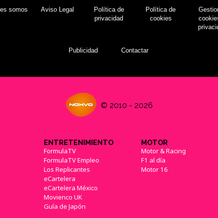
nes somos
Aviso Legal
Política de
Política de
Gestio
privacidad
cookies
cookie
privac
Publicidad
Contactar
© 2010 - 2026
ENTRETENIMIENTO
MOTOR
FormulaTV
Motor & Racing
FormulaTV Empleo
F1 al día
Los Replicantes
Motor 16
eCartelera
eCartelera México
Movienco UK
Guía de Japón