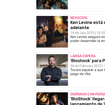
NEGOCIOS
Ken Levine está 
adelante
14 de July 2013 | 16:02
Ken Levine aseguró en
poder desarrollar la en
LARGA ESPERA
'Bioshock' para 
26 de February 2013 | 
Tocará esperar a que t
juego de Vita
DISPAROS CON PERS
'BioShock' llega
lanzamiento de '