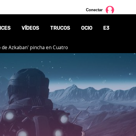
Conectar
NCES
VÍDEOS
TRUCOS
OCIO
E3
ero de Azkaban' pincha en Cuatro
CINE
TV
CÓMICS
MANGA