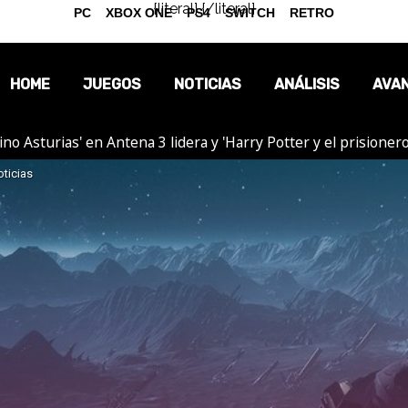
{literal}
{/literal}
PC
XBOX ONE
PS4
SWITCH
RETRO
HOME
JUEGOS
NOTICIAS
ANÁLISIS
AVA
tino Asturias' en Antena 3 lidera y 'Harry Potter y el prision
OPINIÓN
ticias
REPORTAJES