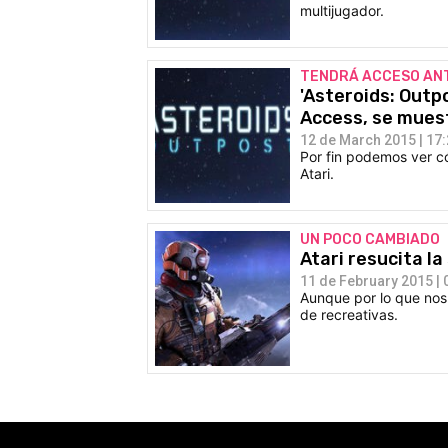
multijugador.
TENDRÁ ACCESO AN
'Asteroids: Outp
Access, se mues
12 de March 2015 | 17
Por fin podemos ver có
Atari.
UN POCO CAMBIADO
Atari resucita la
11 de February 2015 | 
Aunque por lo que nos 
de recreativas.