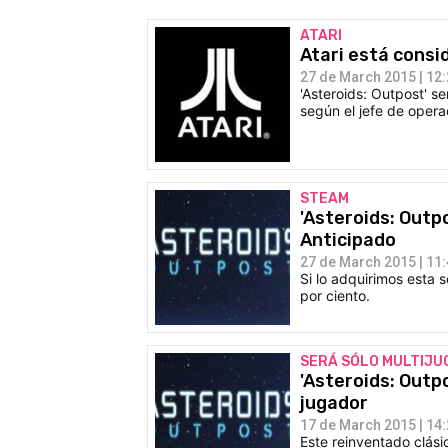
ATARI
Atari está consi
27 de March 2015 | 12
'Asteroids: Outpost' s
según el jefe de opera
STEAM
'Asteroids: Outp
Anticipado
27 de March 2015 | 11
Si lo adquirimos esta
por ciento.
SERÁ SÓLO MULTIJ
'Asteroids: Out
jugador
17 de March 2015 | 14
Este reinventado clásic