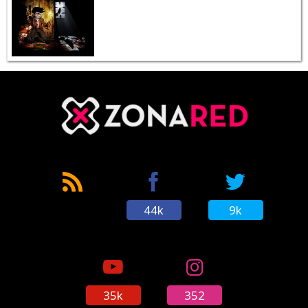
44k
9k
35k
352