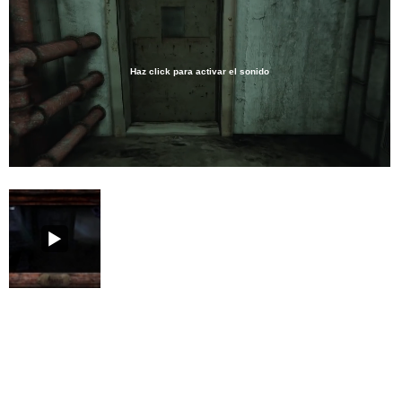
Haz click para activar el sonido
Loaded
:
46.23%
/
Unmute