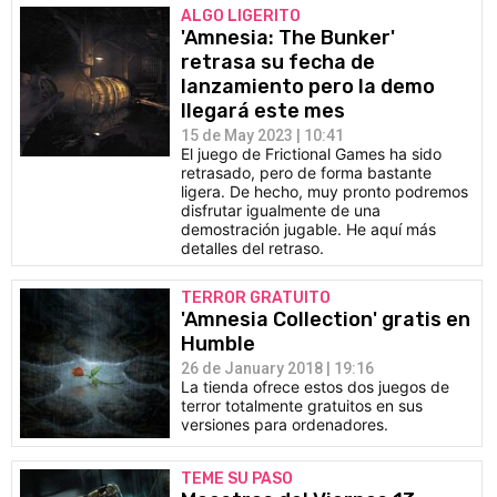
ALGO LIGERITO
'Amnesia: The Bunker'
retrasa su fecha de
lanzamiento pero la demo
llegará este mes
15 de May 2023 | 10:41
El juego de Frictional Games ha sido
retrasado, pero de forma bastante
ligera. De hecho, muy pronto podremos
disfrutar igualmente de una
demostración jugable. He aquí más
detalles del retraso.
TERROR GRATUITO
'Amnesia Collection' gratis en
Humble
26 de January 2018 | 19:16
La tienda ofrece estos dos juegos de
terror totalmente gratuitos en sus
versiones para ordenadores.
TEME SU PASO