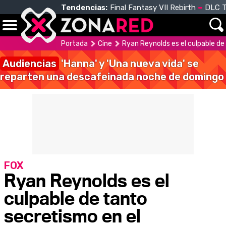
Tendencias:
Final Fantasy VII Rebirth
DLC T
Portada
Cine
Ryan Reynolds es el culpable de
Audiencias
'Hanna' y 'Una nueva vida' se
reparten una descafeinada noche de domingo
FOX
Ryan Reynolds es el
culpable de tanto
secretismo en el