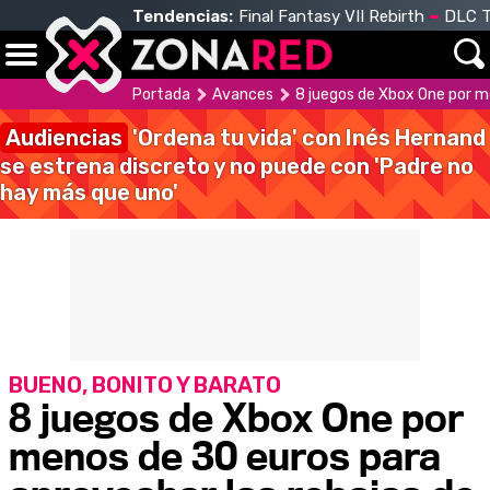
Tendencias:
Final Fantasy VII Rebirth
DLC T
Portada
Avances
8 juegos de Xbox One por m
Audiencias
'Ordena tu vida' con Inés Hernand
se estrena discreto y no puede con 'Padre no
hay más que uno'
BUENO, BONITO Y BARATO
8 juegos de Xbox One por
menos de 30 euros para