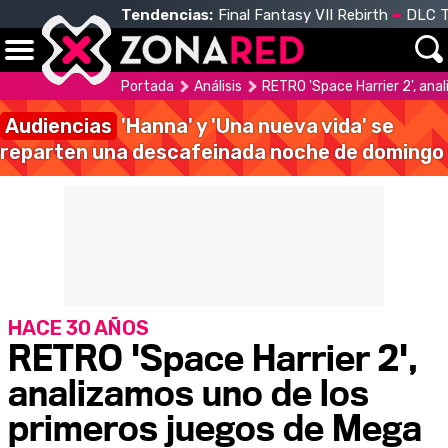
Tendencias:
Final Fantasy VII Rebirth
DLC T
Portada
Análisis
RETRO 'Space Harrier 2', ana
Audiencias
'Hanna' y 'Una nueva vida' se
reparten una descafeinada noche de domingo
HACE 30 AÑOS
RETRO 'Space Harrier 2',
analizamos uno de los
primeros juegos de Mega