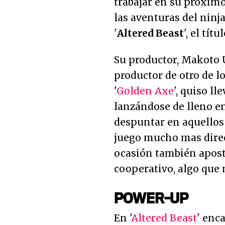
trabajar en su próximo
las aventuras del ninja
'
Altered Beast
', el tít
Su productor, Makoto U
productor de otro de l
'
Golden Axe
', quiso ll
lanzándose de lleno e
despuntar en aquellos
juego mucho mas direct
ocasión también apos
cooperativo, algo que 
POWER-UP
En '
Altered Beast
' enc