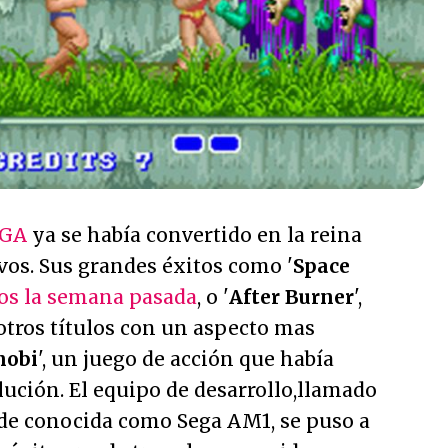
EGA
ya se había convertido en la reina
ivos. Sus grandes éxitos como '
Space
os la semana pasada
, o '
After Burner
',
otros títulos con un aspecto mas
nobi
', un juego de acción que había
ución. El equipo de desarrollo,llamado
de conocida como Sega AM1, se puso a