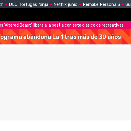
th
DLC Tortugas Ninja
Netflix junio
Remake Persona 3
Su
'Altered Beast', libera a la bestia con este clásico de recreativas
 programa abandona La 1 tras más de 30 años