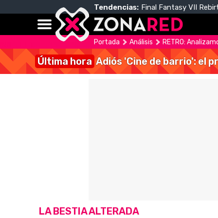
Tendencias:
Final Fantasy VII Rebir
Portada
Análisis
RETRO: Analizamos 
Última hora
Adiós 'Cine de barrio': el
LA BESTIA ALTERADA