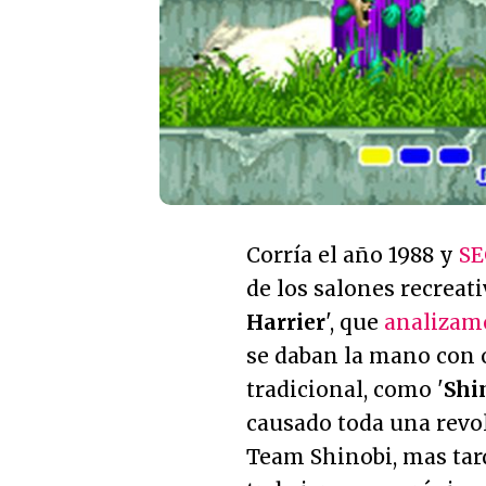
Corría el año 1988 y
S
de los salones recreat
Harrier
', que
analizam
se daban la mano con 
tradicional, como '
Shi
causado toda una revol
Team Shinobi, mas tar