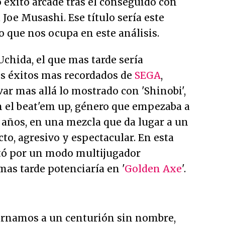
 éxito arcade tras el conseguido con
 Joe Musashi. Ese título sería este
ulo que nos ocupa en este análisis.
chida, el que mas tarde sería
os éxitos mas recordados de
SEGA
,
evar mas allá lo mostrado con 'Shinobi',
n el beat'em up, género que empezaba a
 años, en una mezcla que da lugar a un
o, agresivo y espectacular. En esta
tó por un modo multijugador
mas tarde potenciaría en '
Golden Axe
'.
arnamos a un centurión sin nombre,