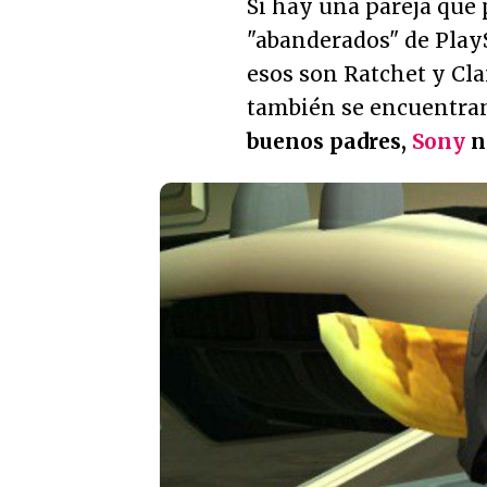
Si hay una pareja que
"abanderados" de PlayS
esos son Ratchet y Clan
también se encuentran
buenos padres,
Sony
n