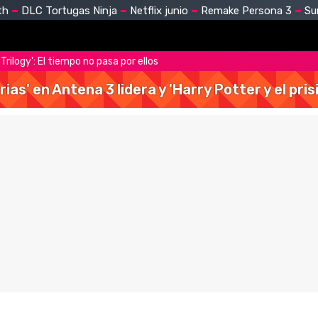
th
DLC Tortugas Ninja
Netflix junio
Remake Persona 3
Su
Trilogy': El tiempo no pasa por ellos
rias' en Antena 3 lidera y 'Harry Potter y el pr