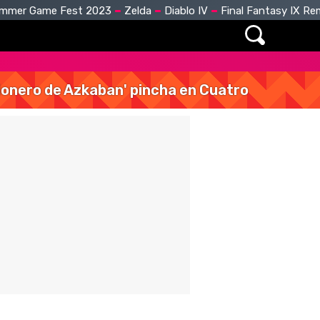
mmer Game Fest 2023
Zelda
Diablo IV
Final Fantasy IX R
isionero de Azkaban' pincha en Cuatro