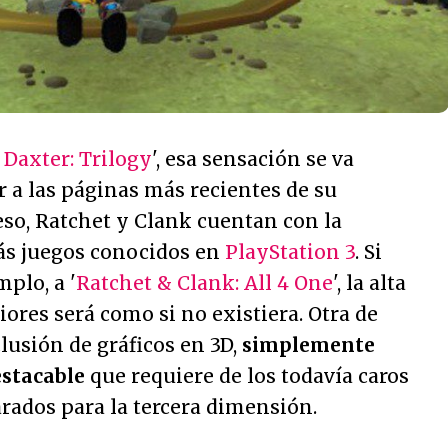
 Daxter: Trilogy
', esa sensación se va
 a las páginas más recientes de su
eso, Ratchet y Clank cuentan con la
ás juegos conocidos en
PlayStation 3
. Si
plo, a '
Ratchet & Clank: All 4 One
', la alta
iores será como si no existiera. Otra de
clusión de gráficos en 3D,
simplemente
estacable
que requiere de los todavía caros
arados para la tercera dimensión.