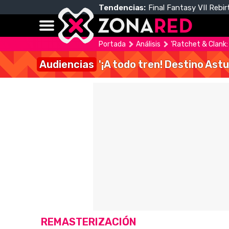
Tendencias:
Final Fantasy VII Rebir
Portada
Análisis
'Ratchet & Clank: 
Audiencias
'¡A todo tren! Destino Astu
REMASTERIZACIÓN