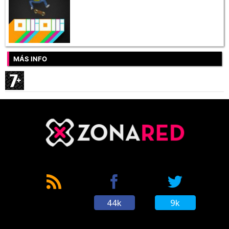
MÁS INFO
44k
9k