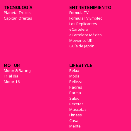
TECNOLOGÍA
ENTRETENIMIENTO
Planeta Trucos
FormulaTV
Capitán Ofertas
FormulaTV Empleo
Los Replicantes
eCartelera
eCartelera México
Movienco UK
Guía de Japón
MOTOR
LIFESTYLE
Motor & Racing
Bekia
F1 al día
Moda
Motor 16
Belleza
Padres
Pareja
Salud
Recetas
Mascotas
Fitness
Casa
Mente