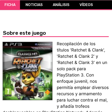
FICHA
NOTICIAS
ANÁLISIS
VÍDEOS
CÓMICS
MANGA
Sobre este juego
Recopilación de los
títulos 'Ratchet & Clank',
'Ratchet & Clank 2' y
'Ratchet & Clank 3' en un
solo pack para
PlayStation 3. Con
enfoque juvenil, nos
permitía emplear diversos
recursos y armamento
para luchar contra el mal,
y añadía trofeos