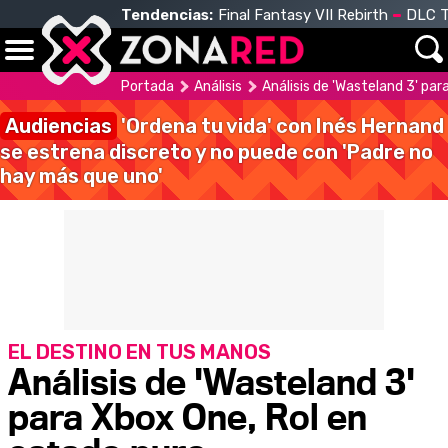
Tendencias:
Final Fantasy VII Rebirth
DLC T
Portada
Análisis
Análisis de 'Wasteland 3' par
Audiencias
'Ordena tu vida' con Inés Hernand
se estrena discreto y no puede con 'Padre no
hay más que uno'
EL DESTINO EN TUS MANOS
Análisis de 'Wasteland 3'
para Xbox One, Rol en