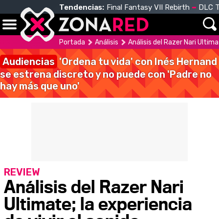
Tendencias:
Final Fantasy VII Rebirth
DLC T
Portada
Análisis
Análisis del Razer Nari Ultima
Audiencias
'Ordena tu vida' con Inés Hernand
se estrena discreto y no puede con 'Padre no
hay más que uno'
REVIEW
Análisis del Razer Nari
Ultimate; la experiencia