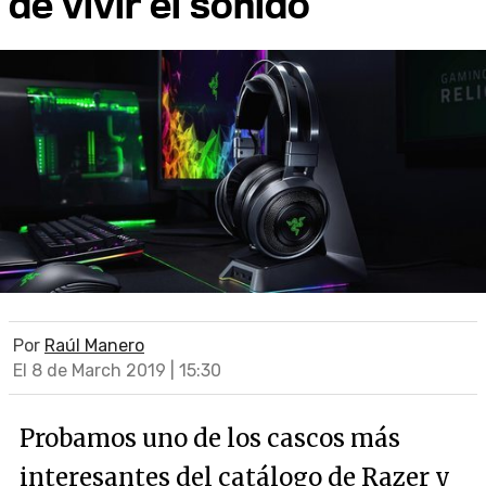
de vivir el sonido
Por
Raúl Manero
El 8 de March 2019 | 15:30
Probamos uno de los cascos más
interesantes del catálogo de Razer y