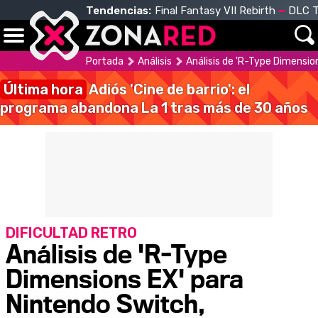
Tendencias:
Final Fantasy VII Rebirth
DLC T
Portada
Análisis
Análisis de 'R-Type Dimensio
Última hora
Adiós 'Cine de barrio': el
programa abandona La 1 tras más de 30 años
DIFICULTAD RETRO
Análisis de 'R-Type
Dimensions EX' para
Nintendo Switch,