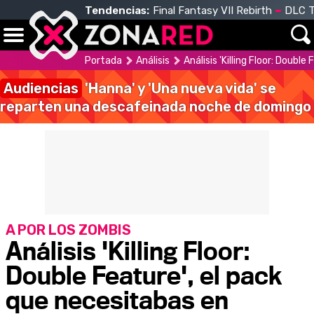
Tendencias:
Final Fantasy VII Rebirth
DLC T
Portada
Análisis
Análisis 'Killing Floor: Doubl
Audiencias
'Hanna' y 'Una nueva vida' se
reparten una descafeinada noche de domingo
A POR LOS ZOMBIS
Análisis 'Killing Floor:
Double Feature', el pack
que necesitabas en