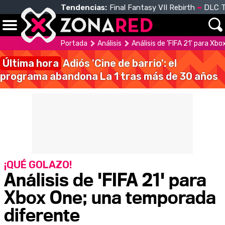
Tendencias:
Final Fantasy VII Rebirth
DLC T
Portada
Análisis
Análisis de 'FIFA 21' para X
Última hora
Adiós 'Cine de barrio': el
programa abandona La 1 tras más de 30 años
¡QUÉ GOLAZO!
Análisis de 'FIFA 21' para
Xbox One; una temporada
diferente